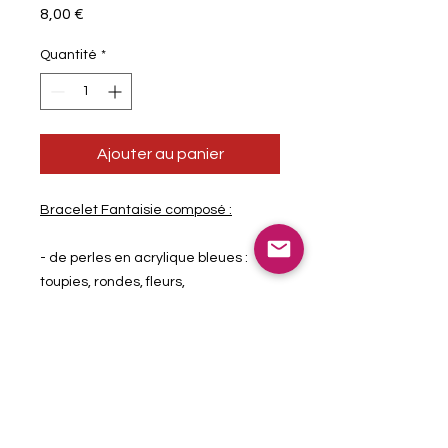
Prix
8,00 €
Quantité
*
Ajouter au panier
Bracelet Fantaisie composé :
- de perles en acrylique bleues :
toupies, rondes, fleurs,
- de perles craquelées bleues,
- de perle bleue en forme de fleur en
céramique,
- de coupelles couleur gunmétal
- d'un fermoir mouqueton de couleur
argent