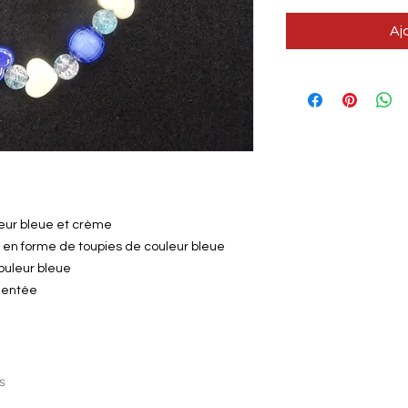
Aj
eur bleue et crème
t en forme de toupies de couleur bleue
ouleur bleue
gentée
s